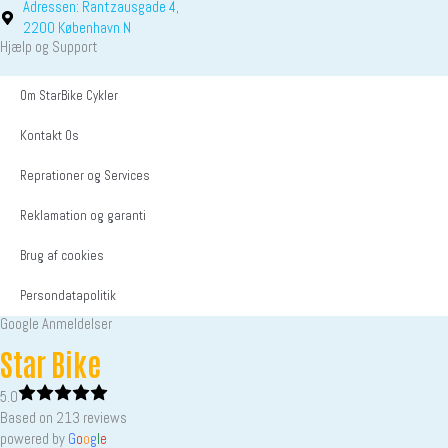
Adressen: Rantzausgade 4,
2200 København N
Hjælp og Support
Om StarBike Cykler
Kontakt Os
Reprationer og Services
Reklamation og garanti
Brug af cookies
Persondatapolitik
Google Anmeldelser
Star Bike
5.0
Based on 213 reviews
powered by
G
o
o
g
l
e