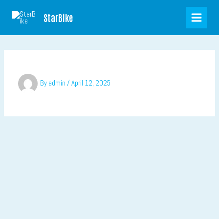
Skip
Products
to
in
StarBike
content
cart
By
admin
/
April 12, 2025