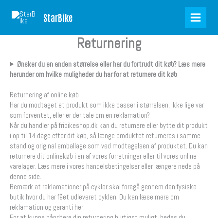
Skip
Products
to
in
StarBike
content
cart
Returnering
Ønsker du en anden størrelse eller har du fortrudt dit køb? Læs mere
herunder om hvilke muligheder du har for at returnere dit køb
Returnering af online køb
Har du modtaget et produkt som ikke passer i størrelsen, ikke lige var
som forventet, eller er der tale om en reklamation?
Når du handler på fribikeshop.dk kan du returnere eller bytte dit produkt
i op til 14 dage efter dit køb, så længe produktet returneres i samme
stand og original emballage som ved modtagelsen af produktet. Du kan
returnere dit onlinekøb i en af vores forretninger eller til vores online
varelager. Læs mere i vores handelsbetingelser eller længere nede på
denne side.
Bemærk at reklamationer på cykler skal foregå gennem den fysiske
butik hvor du har fået udleveret cyklen. Du kan læse mere om
reklamation og garanti her.
For at kunne håndtere din returnering hurtigst muligt, bedes du