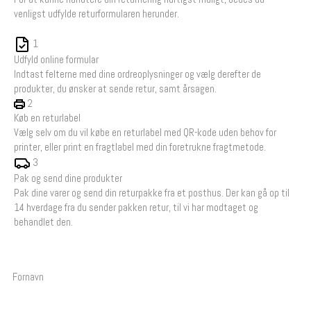
venligst udfylde returformularen herunder.
1
Udfyld online formular
Indtast felterne med dine ordreoplysninger og vælg derefter de
produkter, du ønsker at sende retur, samt årsagen.
2
Køb en returlabel
Vælg selv om du vil købe en returlabel med QR-kode uden behov for
printer, eller print en fragtlabel med din foretrukne fragtmetode.
3
Pak og send dine produkter
Pak dine varer og send din returpakke fra et posthus. Der kan gå op til
14 hverdage fra du sender pakken retur, til vi har modtaget og
behandlet den.
Fornavn