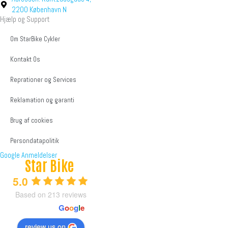
2200 København N
Hjælp og Support
Om StarBike Cykler
Kontakt Os
Reprationer og Services
Reklamation og garanti
Brug af cookies
Persondatapolitik
Google Anmeldelser
Star Bike
5.0
Based on 213 reviews
powered by
G
o
o
g
l
e
review us on