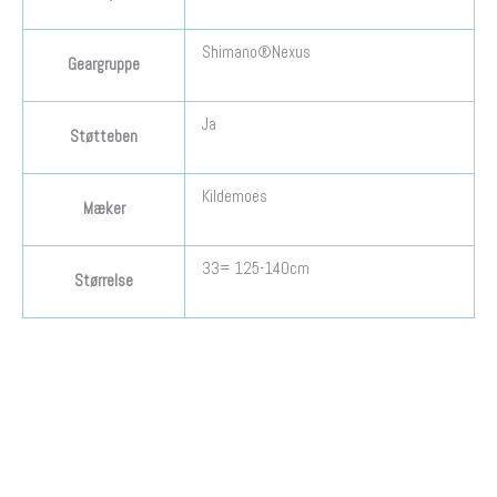
Shimano®Nexus
Geargruppe
Ja
Støtteben
Kildemoes
Mæker
33= 125-140cm
Størrelse