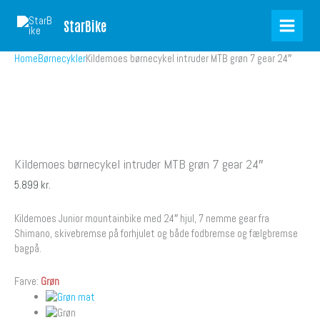
Skip
Zoom
HJUL
24″
to
StarBike
content
Home
Børnecykler
Kildemoes børnecykel intruder MTB grøn 7 gear 24″
Kildemoes børnecykel intruder MTB grøn 7 gear 24″
5.899
kr.
Kildemoes Junior mountainbike med 24″ hjul, 7 nemme gear fra
Shimano, skivebremse på forhjulet og både fodbremse og fælgbremse
bagpå.
Farve:
Grøn