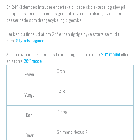
En 24″ Kildemoes Intruder er perfekt til både skolekørsel og sjov på
bumpede stier og den er designet til at være en alsidig cykel, der
passer både som drengecykel og pigecykel.
Her kan du finde ud af om 24″ er den rigtige cykelstørrelse til dit
barn:
Størrelsesguide
.
Alternativ findes Kildemoes Intruder også i en mindre
20″ model
eller i
en større
26″ model
.
Grøn
Farve
14.8
Vægt
Dreng
Køn
Shimano Nexus 7
Gear