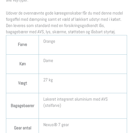
Udover de ovennævnte gode køreegenskaber får du med denne model
forgaffel med dæmpning samt et væld af lækkert udstyr med i købet.
Den leveres som standard med en forsikringsgodkendt lås,
bagagebærer med AVS, lys, skærme, støtteben og låsbart styrtøj.
Orange
Farve
Dame
Køn
27 kg
Vægt
Lakeret integreret aluminium med AVS
(stelfarve)
Bagagebaerer
Nexus® 7 gear
Gear antal