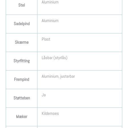
Aluminium
Stel
Aluminium
Sadelpind
Plast
Skærme
Låsbar (styrlås)
Styrfitting
Aluminium, justerbar
Frempind
Ja
Støtteben
Kildemoes
Mæker