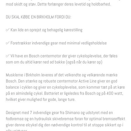
mod skidt og støv. Dette forlænger deres levetid og holdbarhed.
DU SKAL KØBE EN BIRKHOLM FORDI DU:
✅ Kan lide en oprejst og behagelig kørestilling
✅ Foretrækker indvendige gear med minimal vedligeholdelse
✅ Vil have en Bosch centermotor der giver cykeloplevelse, der føles
som om du altid kører ned ad bakke (også når du kører op)
Musklerne i Birkholm leveres af det velkendte og velkørende mærke
Bosch. Den stærke og robuste centermotor Active Line giver en god
balance i cyklen og giver en cykeloplevelse, som kommer tæt på at køre
på en almindelig cykel. Batteriet er ligeledes fra Bosch og på 400 watt,
hvilket giver mulighed for gode, lange ture.
Designet med 7 indvendige gear fra Shimano og udstyret med en
fodbremse og en hydraulisk skivebremse foran for optimal bremseeffekt
giver denne elcykel dig den nødvendige kontrol til at stoppe sikkert op i
alle vejrtyper.