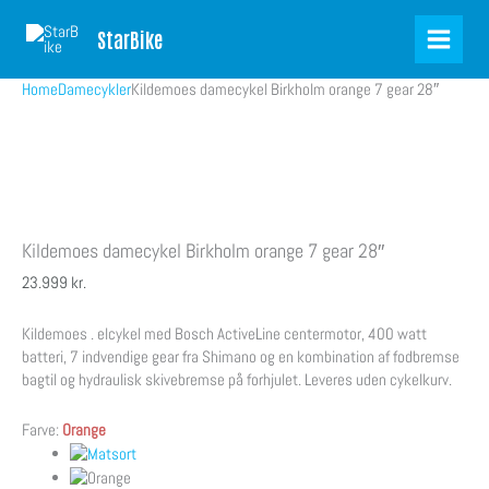
Skip
Products
Zoom
HJUL
28″
to
in
StarBike
content
cart
Home
Damecykler
Kildemoes damecykel Birkholm orange 7 gear 28″
Kildemoes damecykel Birkholm orange 7 gear 28″
23.999
kr.
Kildemoes . elcykel med Bosch ActiveLine centermotor, 400 watt
batteri, 7 indvendige gear fra Shimano og en kombination af fodbremse
bagtil og hydraulisk skivebremse på forhjulet. Leveres uden cykelkurv.
Farve:
Orange