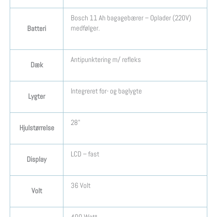
Bosch 11 Ah bagagebærer – Oplader (220V)
medfølger.
Batteri
Antipunktering m/ refleks
Dæk
Integreret for- og baglygte
Lygter
28"
Hjulstørrelse
LCD – fast
Display
36 Volt
Volt